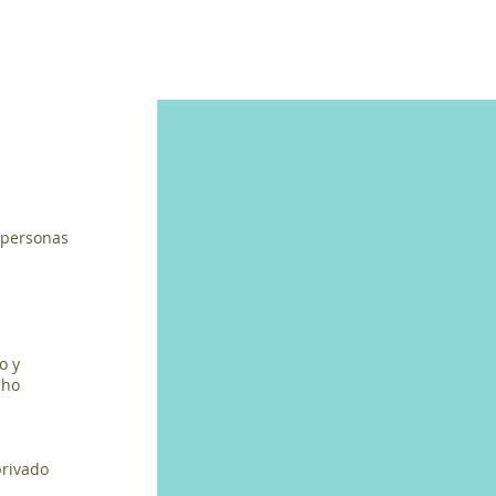
 personas
o y
cho
privado