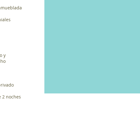
o amueblada
iales
o y
cho
privado
e 2 noches