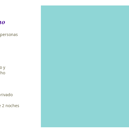
no
 personas
o y
cho
privado
e 2 noches