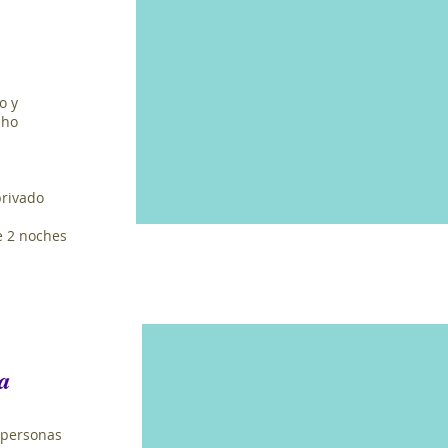
o y
cho
privado
e 2 noches
a
 personas