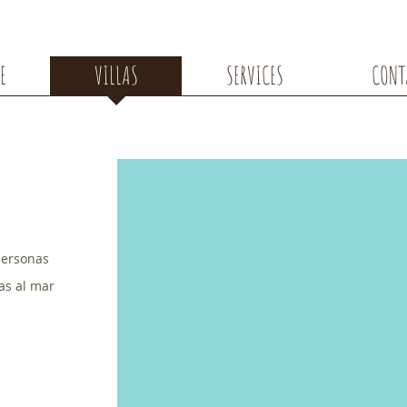
E
VILLAS
SERVICES
CONT
personas
tas al mar