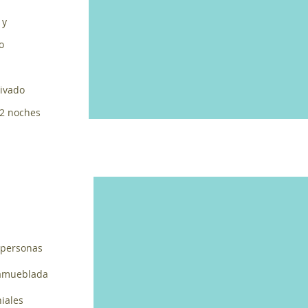
 y
o
rivado
 2 noches
 personas
o amueblada
iales